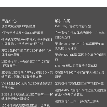
产品中心
解决方案
便携式航空箱LED折叠屏
E-K50II-广告公司推荐车型
7平米便携式航空箱LED显示屏
户外宣传主流媒体成为报业、广电集
团的新选择
便携式航空箱户外电视机--告别局限！
户外显示，“便携+性能”双在线
景川E-AL3360 led广告车适用于你能
见到的任何环境
PFC-15M移动航空箱LED折叠屏（户
外移动电视机）
景想E-K50Ⅱ车型-军区文化宣传的新利
器
LED海报屏：一块屏搞定 “单点宣传
+巨幕展示”
E-R360-部队征兵宣传推荐车型
3D裸眼LED移动卡车厢：裸眼 3D + 流
交警E-W3360单排宣传车为城区添加
动巨幕，解锁品牌宣传新姿势
新景
VMS-MLS200 太阳能LED交通信息显
景想引领“交警LED宣传车”制定标准
示屏拖车
消防-E-K502宣传车为推进全民消防宣
E-3SF18-F 型三面屏LED广告车——移
传工作掀开了新篇章
动场景营销的新模式
消防宣传车上街下乡-为大众服务
135寸便携式航空箱LED屏：灵动视