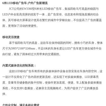
6米
LED移动广告车
:
户外
广告新潮流
JCT公司的EW3360型6米长LED移动广告车，集福田欧马可底盘的稳固与
LED户外全彩高清屏的炫彩于一体，是广告宣传、信息发布和现场直播的结合
体。其可移动大屏幕设计使其在繁忙的城市中穿梭自如，不仅提高了广告的覆盖
面，更增加了活动的便捷性。
移动
灵活便捷
基于福田欧马可的底盘，这款车在保持稳固的同时，拥有小巧的车身，
整体
尺寸为
5995*2160*3240mm，不足
6米的车身长度让LED广告车更方便在城市中自
由行驶，避免了因体积过大而带来的交通困扰。
内置式媒体优化控制系统：
这款LED移动广告车将所有的多媒体操作设备全部安装在车身内部空间，这
一设计
不仅简化了广告内容的更新流程，还实现了对多媒体播放、
LED屏幕亮
度、音量等关键参数的集中控制，使操作更加直观、便捷。
车上
配备多媒体播放
系统，不仅支持
U盘播放，还兼容主流视频格式，为用户提供了广泛的播放选
择。
个性化定制，满足
多样化
需求