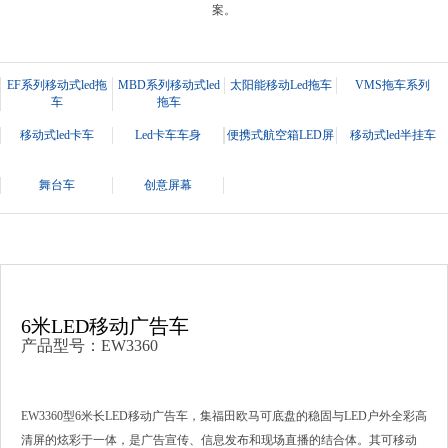
案。
EF系列移动式led拖
MBD系列移动式led
太阳能移动Led拖车
VMS拖车系列
车
拖车
移动式led卡车
Led卡车车身
便携式航空箱LED屏
移动式led半挂车
舞台车
创意屏幕
6米LED移动广告车
产品型号：EW3360
EW3360型6米长LED移动广告车，集福田欧马可底盘的稳固与LED户外全彩高
清屏的炫彩于一体，是广告宣传、信息发布和现场直播的结合体。其可移动