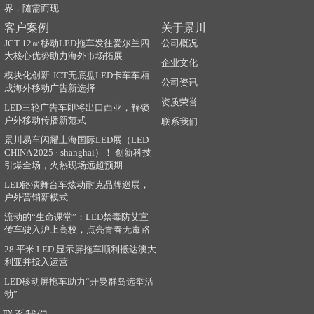
界，随需而现
客户案例
关于景川
JCT 12㎡移动LED拖车发往爱尔兰四
公司概况
大核心优势助力海外市场拓展
企业文化
模块化创新-JCT无底盘LED卡车车厢
公司资讯
成海外移动广告新选择
资质荣誉
LED三轮广告车即将出口西亚，解锁
户外移动传播新范式
联系我们
景川易车闪耀上海国际LED展（LED
CHINA 2025 · shanghai）！ 创新科技
引爆全场，火热现场远超预期
LED路演舞台车炫动耐克品牌巡展，
户外营销新模式
流动的“生命课堂”：LED禁毒防艾宣
传车驶入沪上高校，点亮青春无毒路
28 平米 LED 显示屏拖车顺利抵达澳大
利亚并投入运营
LED移动屏拖车助力“开曼群岛选举活
动”