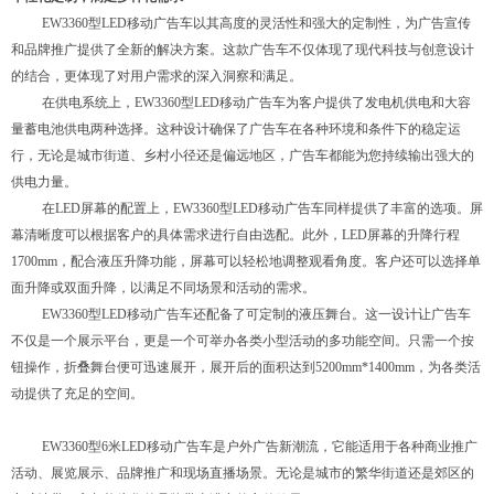
EW3360型LED移动广告车以其高度的灵活性和强大的定制性，为广告宣传
和品牌推广提供了全新的解决方案。这款广告车不仅体现了现代科技与创意设计
的结合，更体现了对用户需求的深入洞察和满足。
在供电系统上，
EW3360型LED移动广告车为客户提供了发电机供电和大容
量蓄电池供电两种选择。这种设计确保了广告车在各种环境和条件下的稳定运
行，无论是城市街道、乡村小径还是偏远地区，广告车都能为您持续输出强大的
供电力量。
在
LED屏幕的配置上，EW3360型LED移动广告车同样提供了丰富的选项。屏
幕清晰度可以根据客户的具体需求进行自由选配
。
此外，
LED屏幕的升降行程
1700mm，配合液压升降功能，屏幕可以轻松地调整观看
角度。客户还可以选择单
面升降或双面升降，以满足不同场景和活动的需求。
EW3360型LED移动广告车还配备了可定制的液压舞台。这一设计让广告车
不仅是一个展示平台，更是一个可举办各类小型活动的多功能空间。只需一个按
钮操作，折叠舞台便可迅速展开，展开后的面积达到5200mm*1400mm，为各类活
动提供了充足的空间。
EW3360型6米LED移动广告车是户外广告新潮流，它能适用于各种商业推广
活动、展览展示、品牌推广和现场直播场景。无论是城市的繁华街道还是郊区的