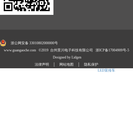
浙公网安备 33010802000000号
www.guangaoche.com ©2019 台州景川电子科技有限公司
浙ICP备17004909号-5
Designed by Lidgen
法律声明
│
网站地图
│
隐私保护
景川公司自主研发并享有国家技术专利30余项,是
LED广告车
、
LED宣传车
、消防宣传
车标准制定商.产品涉及卡车、展示车、
舞台车
、大篷车、定制化等4大系列20多款车型,公司拥有成熟的外贸销售团队和专业
的售后技术服务团队,已成为国内LED媒体车品牌之一.