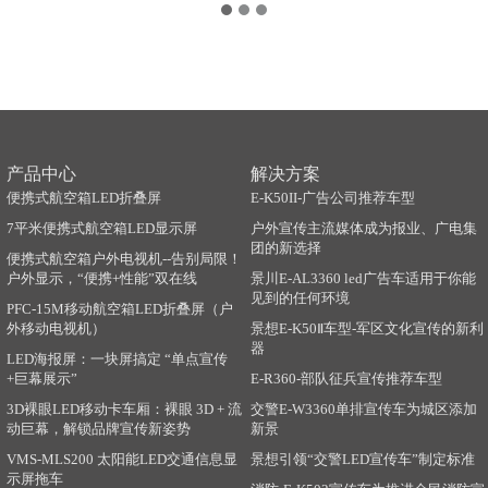
产品中心
解决方案
便携式航空箱LED折叠屏
E-K50II-广告公司推荐车型
7平米便携式航空箱LED显示屏
户外宣传主流媒体成为报业、广电集
团的新选择
便携式航空箱户外电视机--告别局限！
户外显示，“便携+性能”双在线
景川E-AL3360 led广告车适用于你能
见到的任何环境
PFC-15M移动航空箱LED折叠屏（户
外移动电视机）
景想E-K50Ⅱ车型-军区文化宣传的新利
器
LED海报屏：一块屏搞定 “单点宣传
+巨幕展示”
E-R360-部队征兵宣传推荐车型
3D裸眼LED移动卡车厢：裸眼 3D + 流
交警E-W3360单排宣传车为城区添加
动巨幕，解锁品牌宣传新姿势
新景
VMS-MLS200 太阳能LED交通信息显
景想引领“交警LED宣传车”制定标准
示屏拖车