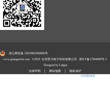
浙公网安备 33010802000000号
www.guangaoche.com ©2019 台州景川电子科技有限公司
浙ICP备17004909号-5
Designed by Lidgen
法律声明
│
网站地图
│
隐私保护
景川公司自主研发并享有国家技术专利30余项,是
LED广告车
、
LED宣传车
、消防宣传
车标准制定商.产品涉及卡车、展示车、
舞台车
、大篷车、定制化等4大系列20多款车型,公司拥有成熟的外贸销售团队和专业
的售后技术服务团队,已成为国内LED媒体车品牌之一.