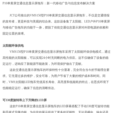
P10
单黄屏交通信息显示屏拖车：新一代移动广告与信息发布解决方案
JCT
公司推出的
VMS150
型
P10
单黄屏
交通信息显示屏拖车，不仅是交通情报
的发布者，更是科技与美观的结合体。这款设备集
了太阳能、
LED
户外
P10
单黄屏
与移动广告拖车的功能于一身，摆脱了传统交通信息显示屏对外部电源的依赖和
固定位置的束缚。
太阳能
环保
供电
VMS150
型
P10
单黄屏
交通信息显示屏拖车采用了太阳能环保供电模式，通过
高性能的太阳能板，可以实现
24
小时
无间断的电力供应。这不仅确保了设备的稳
定运行，还响应了新能源节能政策，为环境保护做出了贡献。
这款交通信息显示屏拖车的环保特性十分显著，完全符合当今的节能理念
要
求。它无需过多的维护，安全可靠，为用户节省了大量的维护成本和时间。同
时，
VMS
太阳能
LED
拖车凭借其长寿命、高亮度和低能耗的特点，在恶劣环境下
也能稳定运行，确保了信息的清晰传达。
可
330
度
旋转
和上下升降的
LED
屏
这款
P10
单黄屏
交通信息显示屏拖车的
LED
屏幕搭配了手动
330
度
可旋转功能
和手摇式升降功能，为信息的展示提供了更多的可能性。无论是横向、纵向还是