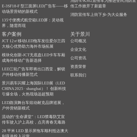
消防-E-K502宣传车为推进全民消防宣
E-3SF18-F 型三面屏LED广告车——移
传工作掀开了新篇章
动场景营销的新模式
消防宣传车上街下乡-为大众服务
135寸便携式航空箱LED屏：灵动视
界，随需而现
客户案例
关于景川
JCT 12㎡移动LED拖车发往爱尔兰四
公司概况
大核心优势助力海外市场拓展
企业文化
模块化创新-JCT无底盘LED卡车车厢
公司资讯
成海外移动广告新选择
资质荣誉
LED三轮广告车即将出口西亚，解锁
户外移动传播新范式
联系我们
景川易车闪耀上海国际LED展（LED
CHINA 2025 · shanghai）！ 创新科技
引爆全场，火热现场远超预期
LED路演舞台车炫动耐克品牌巡展，
户外营销新模式
流动的“生命课堂”：LED禁毒防艾宣
传车驶入沪上高校，点亮青春无毒路
28 平米 LED 显示屏拖车顺利抵达澳大
利亚并投入运营