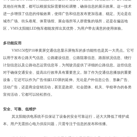
其他任何角度，都可以根据实际需要轻松调整，确保信息的展示效果。这一技术
进一步增强了信息的传输效果，使得广告和信息发布更加迅速、稳定。无论是在
城市广场、街头巷尾、体育场馆、展会场所
等人群密集的场所，还是在偏远地
区，
VMS
太阳能
LED
拖车都能发挥出其优势，为用户带
去满意的使用体验。
多功能应用
VMS150
型
P10
单黄屏
交通信息显示屏拖车的多功能性也是其一大亮点。它可
以用于发布公路天气信息、公路建设信息、公路阻塞信息、路面状况信息、绕行
计划信息以及公路动态运营信息等，为驾驶员提供了详细的公路信息。这些信息
对于确保交通安全、提高出行效率具有重要意义。除了作为交通信息播放的重要
设备，
它还可以作为广告传媒
LED
屏的延伸。无论是户外信息公告、形象广告、
活动广告，还是商业促销活动，甚至是政府、社会团体、机关、学校举办的各类
宣传活动，它都可以轻松胜任。
安全、可靠、低维护
其太阳能供电系统不仅保证了设备的安全可靠运行，还大大降低了维护成
本。用户无需担心电力供应问题，只需专注于信息的发布和传播。