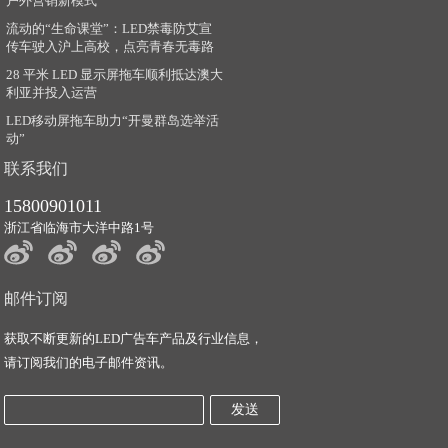
户外营销新模式
流动的“生命课堂”：LED禁毒防艾宣
传车驶入沪上高校，点亮青春无毒路
28 平米 LED 显示屏拖车顺利抵达澳大
利亚并投入运营
LED移动屏拖车助力“开曼群岛选举活
动”
联系我们
15800901011
浙江省临海市大洋中路1号
邮件订阅
获取不断更新的LED广告车产品及行业信息，
请订阅我们的电子邮件资讯。
发送