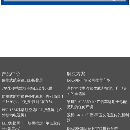
产品中心
解决方案
便携式航空箱LED折叠屏
E-K50II-广告公司推荐车型
7平米便携式航空箱LED显示屏
户外宣传主流媒体成为报业、广电集
团的新选择
便携式航空箱户外电视机--告别局限！
户外显示，“便携+性能”双在线
景川E-AL3360 led广告车适用于你能
见到的任何环境
PFC-15M移动航空箱LED折叠屏（户
外移动电视机）
景想E-K50Ⅱ车型-军区文化宣传的新利
器
LED海报屏：一块屏搞定 “单点宣传
+巨幕展示”
E-R360-部队征兵宣传推荐车型