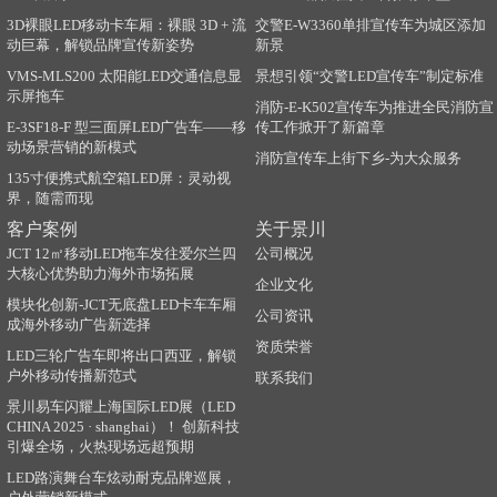
3D裸眼LED移动卡车厢：裸眼 3D + 流
交警E-W3360单排宣传车为城区添加
动巨幕，解锁品牌宣传新姿势
新景
VMS-MLS200 太阳能LED交通信息显
景想引领“交警LED宣传车”制定标准
示屏拖车
消防-E-K502宣传车为推进全民消防宣
E-3SF18-F 型三面屏LED广告车——移
传工作掀开了新篇章
动场景营销的新模式
消防宣传车上街下乡-为大众服务
135寸便携式航空箱LED屏：灵动视
界，随需而现
客户案例
关于景川
JCT 12㎡移动LED拖车发往爱尔兰四
公司概况
大核心优势助力海外市场拓展
企业文化
模块化创新-JCT无底盘LED卡车车厢
公司资讯
成海外移动广告新选择
资质荣誉
LED三轮广告车即将出口西亚，解锁
户外移动传播新范式
联系我们
景川易车闪耀上海国际LED展（LED
CHINA 2025 · shanghai）！ 创新科技
引爆全场，火热现场远超预期
LED路演舞台车炫动耐克品牌巡展，