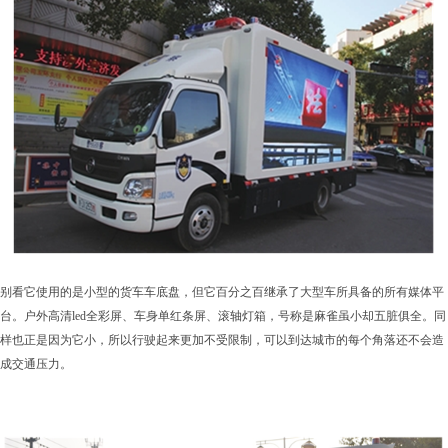
别看它使用的是小型的货车车底盘，但它百分之百继承了大型车所具备的所有媒体平
台。户外高清led全彩屏、车身单红条屏、滚轴灯箱，号称是麻雀虽小却五脏俱全。同
样也正是因为它小，所以行驶起来更加不受限制，可以到达城市的每个角落还不会造
成交通压力。