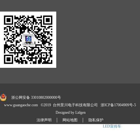
浙公网安备 33010802000000号
www.guangaoche.com ©2019 台州景川电子科技有限公司
浙ICP备17004909号-5
Designed by Lidgen
法律声明
│
网站地图
│
隐私保护
景川公司自主研发并享有国家技术专利30余项,是
LED广告车
、
LED宣传车
、消防宣传
车标准制定商.产品涉及卡车、展示车、
舞台车
、大篷车、定制化等4大系列20多款车型,公司拥有成熟的外贸销售团队和专业